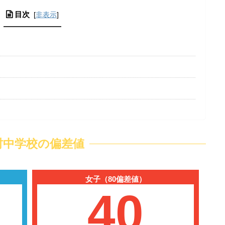
目次
[
非表示
]
村中学校の偏差値
女子（80偏差値）
40