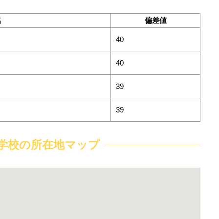
名
偏差値
40
40
39
39
学校の所在地マップ