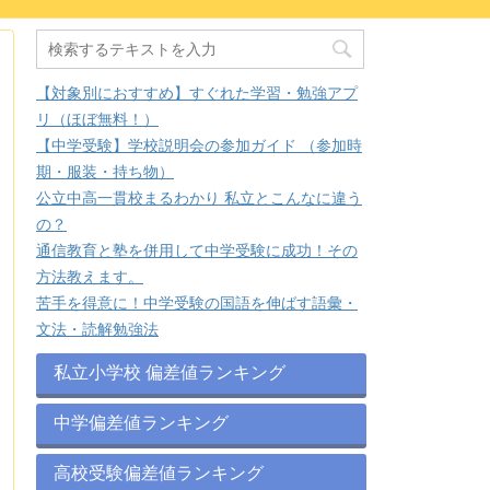
【対象別におすすめ】すぐれた学習・勉強アプ
リ（ほぼ無料！）
【中学受験】学校説明会の参加ガイド （参加時
期・服装・持ち物）
公立中高一貫校まるわかり 私立とこんなに違う
の？
通信教育と塾を併用して中学受験に成功！その
方法教えます。
苦手を得意に！中学受験の国語を伸ばす語彙・
文法・読解勉強法
私立小学校 偏差値ランキング
中学偏差値ランキング
高校受験偏差値ランキング