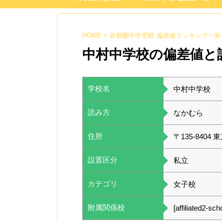
HOME
>
首都圏中学受験 偏差値ランキング一覧
中村中学校の偏差値と
学校名
中村中学校
読み方
なかむら
住所
〒135-8404
設置区分
私立
カテゴリ
女子校
附属関係校
[affiliated2-sch