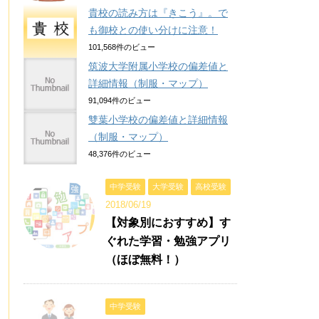
貴校の読み方は『きこう』。で
も御校との使い分けに注意！
101,568件のビュー
筑波大学附属小学校の偏差値と
詳細情報（制服・マップ）
91,094件のビュー
雙葉小学校の偏差値と詳細情報
（制服・マップ）
48,376件のビュー
中学受験
大学受験
高校受験
2018/06/19
【対象別におすすめ】す
ぐれた学習・勉強アプリ
（ほぼ無料！）
中学受験