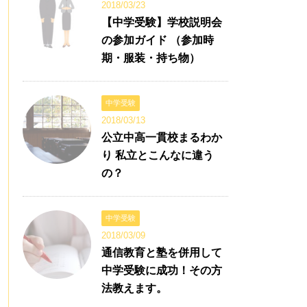
2018/03/23
【中学受験】学校説明会
の参加ガイド （参加時
期・服装・持ち物）
中学受験
2018/03/13
公立中高一貫校まるわか
り 私立とこんなに違う
の？
中学受験
2018/03/09
通信教育と塾を併用して
中学受験に成功！その方
法教えます。