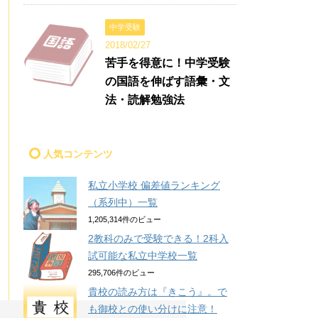
中学受験
2018/02/27
苦手を得意に！中学受験
の国語を伸ばす語彙・文
法・読解勉強法
人気コンテンツ
私立小学校 偏差値ランキング
（系列中）一覧
1,205,314件のビュー
2教科のみで受験できる！2科入
試可能な私立中学校一覧
295,706件のビュー
貴校の読み方は『きこう』。で
も御校との使い分けに注意！