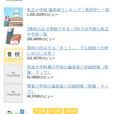
私立小学校 偏差値ランキング（系列中）一覧
1,205,252件のビュー
2教科のみで受験できる！2科入試可能な私立
中学校一覧
295,680件のビュー
貴校の読み方は『きこう』。でも御校との使
い分けに注意！
101,567件のビュー
筑波大学附属小学校の偏差値と詳細情報（制
服・マップ）
91,090件のビュー
雙葉小学校の偏差値と詳細情報（制服・マッ
プ）
48,376件のビュー
中学受験
大学受験
高校受験