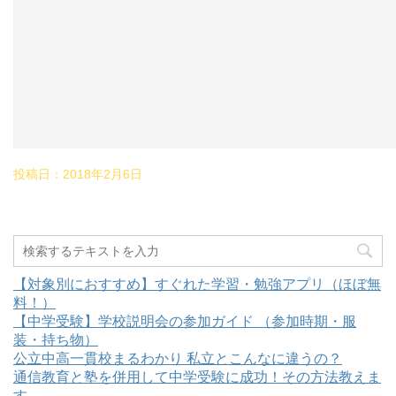
投稿日：
2018年2月6日
【対象別におすすめ】すぐれた学習・勉強アプリ（ほぼ無
料！）
【中学受験】学校説明会の参加ガイド （参加時期・服
装・持ち物）
公立中高一貫校まるわかり 私立とこんなに違うの？
通信教育と塾を併用して中学受験に成功！その方法教えま
す。