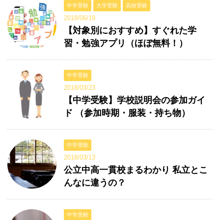
中学受験
大学受験
高校受験
2018/06/19
【対象別におすすめ】すぐれた学
習・勉強アプリ（ほぼ無料！）
中学受験
2018/03/23
【中学受験】学校説明会の参加ガイ
ド （参加時期・服装・持ち物）
中学受験
2018/03/13
公立中高一貫校まるわかり 私立とこ
んなに違うの？
中学受験