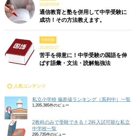
2018/03/09
通信教育と塾を併用して中学受験に
成功！その方法教えます。
中学受験
2018/02/27
苦手を得意に！中学受験の国語を伸
ばす語彙・文法・読解勉強法
人気コンテンツ
私立小学校 偏差値ランキング（系列中）一覧
1,205,385件のビュー
2教科のみで受験できる！2科入試可能な私立
中学校一覧
295,735件のビュー