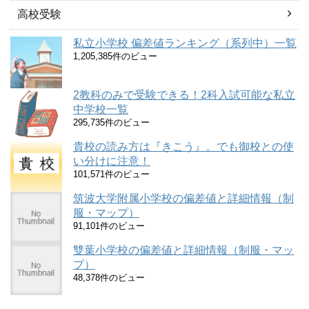
高校受験
私立小学校 偏差値ランキング（系列中）一覧
1,205,385件のビュー
2教科のみで受験できる！2科入試可能な私立
中学校一覧
295,735件のビュー
貴校の読み方は『きこう』。でも御校との使
い分けに注意！
101,571件のビュー
筑波大学附属小学校の偏差値と詳細情報（制
服・マップ）
91,101件のビュー
雙葉小学校の偏差値と詳細情報（制服・マッ
プ）
48,378件のビュー