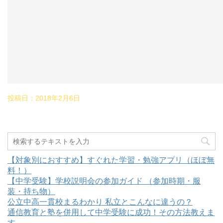
投稿日：
2018年2月6日
【対象別におすすめ】すぐれた学習・勉強アプリ（ほぼ無
料！）
【中学受験】学校説明会の参加ガイド （参加時期・服
装・持ち物）
公立中高一貫校まるわかり 私立とこんなに違うの？
通信教育と塾を併用して中学受験に成功！その方法教えま
す。