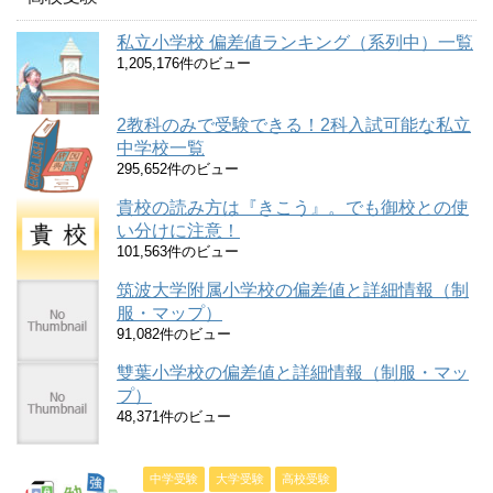
私立小学校 偏差値ランキング（系列中）一覧
1,205,176件のビュー
2教科のみで受験できる！2科入試可能な私立
中学校一覧
295,652件のビュー
貴校の読み方は『きこう』。でも御校との使
い分けに注意！
101,563件のビュー
筑波大学附属小学校の偏差値と詳細情報（制
服・マップ）
91,082件のビュー
雙葉小学校の偏差値と詳細情報（制服・マッ
プ）
48,371件のビュー
中学受験
大学受験
高校受験