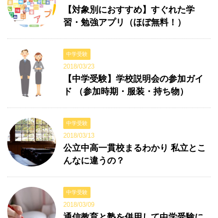
【対象別におすすめ】すぐれた学
習・勉強アプリ（ほぼ無料！）
中学受験
2018/03/23
【中学受験】学校説明会の参加ガイ
ド （参加時期・服装・持ち物）
中学受験
2018/03/13
公立中高一貫校まるわかり 私立とこ
んなに違うの？
中学受験
2018/03/09
通信教育と塾を併用して中学受験に