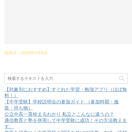
投稿日：
2018年2月6日
【対象別におすすめ】すぐれた学習・勉強アプリ（ほぼ無
料！）
【中学受験】学校説明会の参加ガイド （参加時期・服
装・持ち物）
公立中高一貫校まるわかり 私立とこんなに違うの？
通信教育と塾を併用して中学受験に成功！その方法教えま
す。