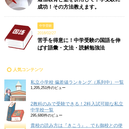
成功！その方法教えます。
中学受験
2018/02/27
苦手を得意に！中学受験の国語を伸
ばす語彙・文法・読解勉強法
人気コンテンツ
私立小学校 偏差値ランキング（系列中）一覧
1,205,251件のビュー
2教科のみで受験できる！2科入試可能な私立
中学校一覧
295,680件のビュー
貴校の読み方は『きこう』。でも御校との使