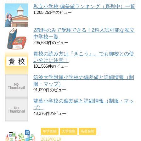
私立小学校 偏差値ランキング（系列中）一覧
1,205,251件のビュー
2教科のみで受験できる！2科入試可能な私立
中学校一覧
295,680件のビュー
貴校の読み方は『きこう』。でも御校との使
い分けに注意！
101,566件のビュー
筑波大学附属小学校の偏差値と詳細情報（制
服・マップ）
91,090件のビュー
雙葉小学校の偏差値と詳細情報（制服・マッ
プ）
48,376件のビュー
中学受験
大学受験
高校受験
2018/06/19