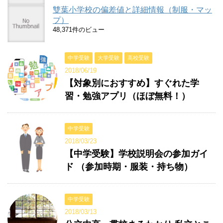
雙葉小学校の偏差値と詳細情報（制服・マッ
プ）
48,371件のビュー
中学受験
大学受験
高校受験
2018/06/19
【対象別におすすめ】すぐれた学
習・勉強アプリ（ほぼ無料！）
中学受験
2018/03/23
【中学受験】学校説明会の参加ガイ
ド （参加時期・服装・持ち物）
中学受験
2018/03/13