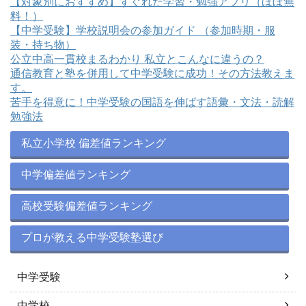
【対象別におすすめ】すぐれた学習・勉強アプリ（ほぼ無
料！）
【中学受験】学校説明会の参加ガイド （参加時期・服
装・持ち物）
公立中高一貫校まるわかり 私立とこんなに違うの？
通信教育と塾を併用して中学受験に成功！その方法教えま
す。
苦手を得意に！中学受験の国語を伸ばす語彙・文法・読解
勉強法
私立小学校 偏差値ランキング
中学偏差値ランキング
高校受験偏差値ランキング
プロが教える中学受験塾選び
中学受験
中学校