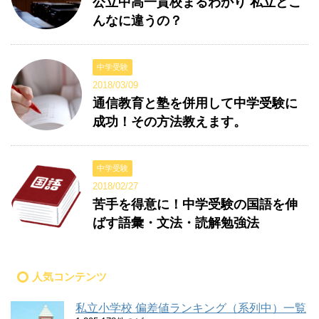
公立中高一貫校まるわかり 私立とこ
んなに違うの？
中学受験
2018/03/09
通信教育と塾を併用して中学受験に
成功！その方法教えます。
中学受験
2018/02/27
苦手を得意に！中学受験の国語を伸
ばす語彙・文法・読解勉強法
人気コンテンツ
私立小学校 偏差値ランキング（系列中）一覧