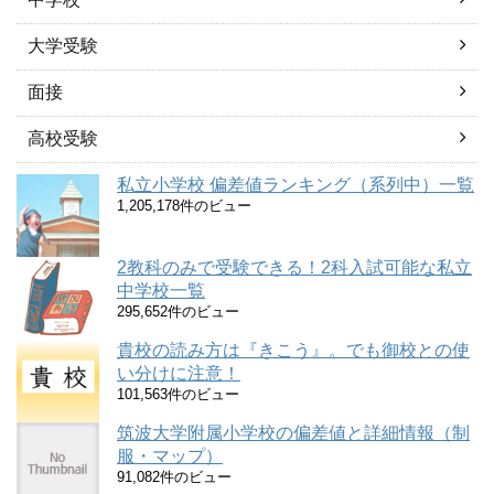
大学受験
面接
高校受験
私立小学校 偏差値ランキング（系列中）一覧
1,205,178件のビュー
2教科のみで受験できる！2科入試可能な私立
中学校一覧
295,652件のビュー
貴校の読み方は『きこう』。でも御校との使
い分けに注意！
101,563件のビュー
筑波大学附属小学校の偏差値と詳細情報（制
服・マップ）
91,082件のビュー