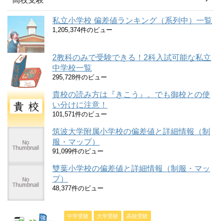
私立小学校 偏差値ランキング（系列中）一覧
1,205,374件のビュー
2教科のみで受験できる！2科入試可能な私立
中学校一覧
295,728件のビュー
貴校の読み方は『きこう』。でも御校との使
い分けに注意！
101,571件のビュー
筑波大学附属小学校の偏差値と詳細情報（制
服・マップ）
91,099件のビュー
雙葉小学校の偏差値と詳細情報（制服・マッ
プ）
48,377件のビュー
中学受験
大学受験
高校受験