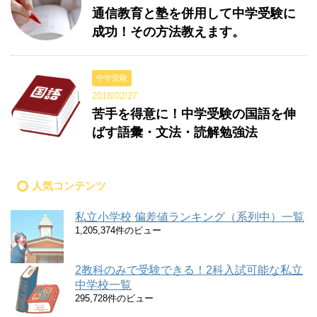
通信教育と塾を併用して中学受験に
成功！その方法教えます。
中学受験
2018/02/27
苦手を得意に！中学受験の国語を伸
ばす語彙・文法・読解勉強法
人気コンテンツ
私立小学校 偏差値ランキング（系列中）一覧
1,205,374件のビュー
2教科のみで受験できる！2科入試可能な私立
中学校一覧
295,728件のビュー