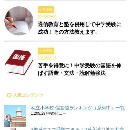
中学受験
2018/03/09
通信教育と塾を併用して中学受験に
成功！その方法教えます。
中学受験
2018/02/27
苦手を得意に！中学受験の国語を伸
ばす語彙・文法・読解勉強法
人気コンテンツ
私立小学校 偏差値ランキング（系列中）一覧
1,205,297件のビュー
2教科のみで受験できる！2科入試可能な私立