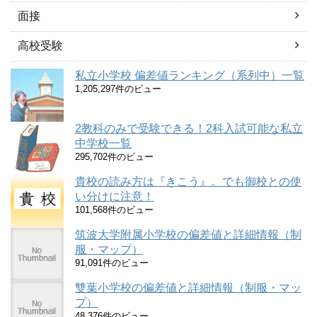
面接
高校受験
私立小学校 偏差値ランキング（系列中）一覧
1,205,297件のビュー
2教科のみで受験できる！2科入試可能な私立
中学校一覧
295,702件のビュー
貴校の読み方は『きこう』。でも御校との使
い分けに注意！
101,568件のビュー
筑波大学附属小学校の偏差値と詳細情報（制
服・マップ）
91,091件のビュー
雙葉小学校の偏差値と詳細情報（制服・マッ
プ）
48,376件のビュー